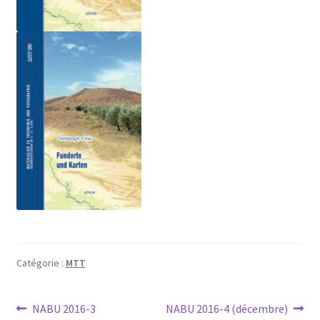
Catégorie :
MTT
Navigation
Article
Article
NABU 2016-3
NABU 2016-4 (décembre)