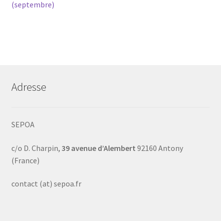
précédent :
suivant :
(septembre)
de
l’article
Adresse
SEPOA
c/o D. Charpin,
39 avenue d’Alembert
92160 Antony
(France)
contact (at) sepoa.fr