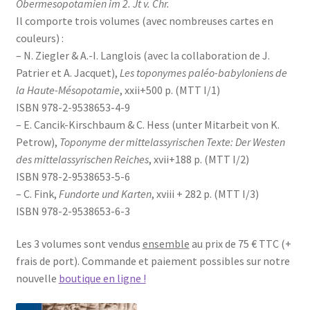
Obermesopotamien im 2. Jt v. Chr.
Contacts
Il comporte trois volumes (avec nombreuses cartes en
couleurs) :
– N. Ziegler & A.-I. Langlois (avec la collaboration de J.
Patrier et A. Jacquet),
Les toponymes paléo-babyloniens de
la Haute-Mésopotamie
, xxii+500 p. (MTT I/1)
ISBN 978-2-9538653-4-9
– E. Cancik-Kirschbaum & C. Hess (unter Mitarbeit von K.
Petrow),
Toponyme der mittelassyrischen Texte: Der Westen
des mittelassyrischen Reiches
, xvii+188 p. (MTT I/2)
ISBN 978-2-9538653-5-6
– C. Fink,
Fundorte und Karten
, xviii + 282 p. (MTT I/3)
ISBN 978-2-9538653-6-3
Les 3 volumes sont vendus
ensemble
au prix de 75 € TTC (+
frais de port). Commande et paiement possibles sur notre
nouvelle
boutique en ligne !