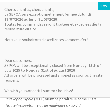
SÉPOA
Aller
Aller
Chères clientes, chers clients,
Menu
La SEPOA sera exceptionnellement fermée du
lundi
à
au
13/07/2026 au lundi 31/08/2026
.
la
contenu
Accueil
Toutes les commandes seront traitées et expédiées dès la
navigation
réouverture du site.
Accueil
MTT
Parution des 3 volumes de MTT I
Actualités
Nous vous souhaitons d’excellentes vacances d’été !
Publié le
29 novembre 2016
par
Dominique Charpin
NABU
Parution des 3 volumes
Dear customers,
Mémoires de NABU
de MTT I
SEPOA will be exceptionally closed from
Monday, 13th of
July 2025 to Monday, 31st of August 2026
.
All orders will be processed and shipped as soon as the site
Autres séries
reopens.
Dans la nouvelle série
Matériaux pour l’étude de la
Boutique / Online Store
We wish you wonderful summer holidays!
Toponymie et de la Topographie / Materialien zu Toponymie
und Topographie
(MTT) vient de paraître le tome I :
La
Comment payer ? How to pay?
Haute-Mésopotamie au IIe millénaire av. J.-C. /