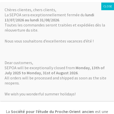
SÉPOA
Aller
Aller
Chères clientes, chers clients,
Menu
La SEPOA sera exceptionnellement fermée du
lundi
à
au
13/07/2026 au lundi 31/08/2026
.
la
contenu
Accueil
Toutes les commandes seront traitées et expédiées dès la
navigation
réouverture du site.
Actualités
Nous vous souhaitons d’excellentes vacances d’été !
NABU
Dear customers,
Mémoires de NABU
SEPOA will be exceptionally closed from
Monday, 13th of
July 2025 to Monday, 31st of August 2026
.
All orders will be processed and shipped as soon as the site
Autres séries
Accueil
reopens.
Boutique / Online Store
We wish you wonderful summer holidays!
Bienvenue sur le site de la SÉPOA !
Comment payer ? How to pay?
La
Société pour l’étude du Proche-Orient ancien
est une