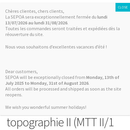
SÉPOA
Aller
Aller
Chères clientes, chers clients,
Menu
La SEPOA sera exceptionnellement fermée du
lundi
à
au
13/07/2026 au lundi 31/08/2026
.
la
contenu
Accueil
Toutes les commandes seront traitées et expédiées dès la
navigation
réouverture du site.
Accueil
MTT
Parution de Matériaux pour l’étude de la
toponymie et de la topographie II (MTT II/1 II/2 & II/3) consacrés aux
Actualités
Nous vous souhaitons d’excellentes vacances d’été !
régions à l’est du Tigre
NABU
Publié le
15 novembre 2022
par
Vérène Chalendar
Dear customers,
Parution de Matériaux
Mémoires de NABU
SEPOA will be exceptionally closed from
Monday, 13th of
July 2025 to Monday, 31st of August 2026
.
pour l’étude de la
All orders will be processed and shipped as soon as the site
Autres séries
reopens.
toponymie et de la
Boutique / Online Store
We wish you wonderful summer holidays!
topographie II (MTT II/1
Comment payer ? How to pay?