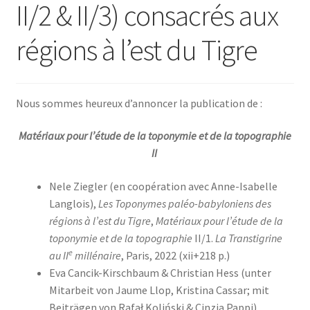
II/2 & II/3) consacrés aux
Contacts
régions à l’est du Tigre
Nous sommes heureux d’annoncer la publication de :
Matériaux pour l’étude de la toponymie et de la topographie
II
Nele Ziegler (en coopération avec Anne-Isabelle
Langlois),
Les Toponymes paléo-babyloniens des
régions à l’est du Tigre
,
Matériaux pour l’étude de la
toponymie et de la topographie
II/1.
La Transtigrine
e
au II
millénaire
, Paris, 2022 (xii+218 p.)
Eva Cancik-Kirschbaum & Christian Hess (unter
Mitarbeit von Jaume Llop, Kristina Cassar; mit
Beiträgen von Rafał Koliński & Cinzia Pappi),