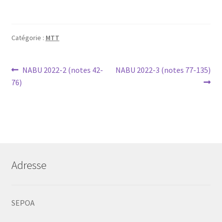
Catégorie :
MTT
Navigation
Article
Article
NABU 2022-2 (notes 42-
NABU 2022-3 (notes 77-135)
précédent :
suivant :
76)
de
l’article
Adresse
SEPOA