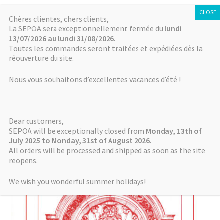
SÉPOA
Aller
Aller
Chères clientes, chers clients,
Menu
La SEPOA sera exceptionnellement fermée du
lundi
à
au
13/07/2026 au lundi 31/08/2026
.
la
contenu
Accueil
Toutes les commandes seront traitées et expédiées dès la
navigation
réouverture du site.
Accueil
Livres
2005. Mémoires de NABU 9
Actualités
Nous vous souhaitons d’excellentes vacances d’été !
NABU
Dear customers,
Mémoires de NABU
SEPOA will be exceptionally closed from
Monday, 13th of
July 2025 to Monday, 31st of August 2026
.
All orders will be processed and shipped as soon as the site
Autres séries
reopens.
Boutique / Online Store
We wish you wonderful summer holidays!
Comment payer ? How to pay?