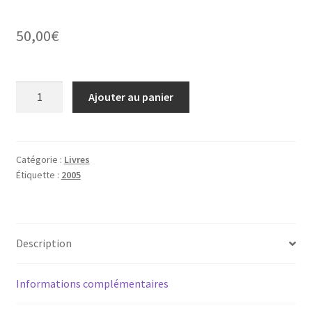
50,00
€
quantité
Ajouter au panier
de
2005.
Mémoires
de
Catégorie :
Livres
Étiquette :
2005
NABU
9
Description
Informations complémentaires