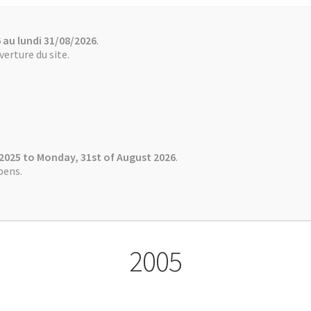
 au lundi 31/08/2026
.
Boutique / Online Store
Comment payer ? How to pay?
Conta
erture du site.
Mémoires de NABU
MTT
NABU
 2025 to Monday, 31st of August 2026
.
pens.
2005