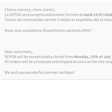
Chères clientes, chers clients,
SÉPOA
Aller
Aller
La SEPOA sera exceptionnellement fermée du
lundi 13/07/2026
à
au
Toutes les commandes seront traitées et expédiées dès la réouv
Société pour l’étude du Proche-Orient
la
contenu
ancien
Nous vous souhaitons d’excellentes vacances d’été !
navigation
Accueil
Actualités
Cahiers de NABU
Dear customers,
SEPOA will be exceptionally closed from
Monday, 13th of July
All orders will be processed and shipped as soon as the site reo
Accueil
Produits identifiés “2005”
We wish you wonderful summer holidays!