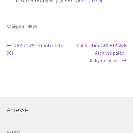
version d’origine (9,6 Mo) :
NABU-2025-4
Contacts
Catégorie :
NABU
Navigation
Article
Article
NABU 2025-3 (notes 60 à
Publication ARCHIBAB 6
précédent :
suivant :
96)
Archives paléo-
de
babyloniennes
l’article
Adresse
SEPOA