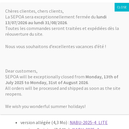
SÉPOA
Aller
Aller
Chères clientes, chers clients,
Menu
La SEPOA sera exceptionnellement fermée du
lundi
à
au
13/07/2026 au lundi 31/08/2026
.
la
contenu
Accueil
Toutes les commandes seront traitées et expédiées dès la
navigation
réouverture du site.
Accueil
NABU
NABU 2025-4 (notes 97 à 137)
Actualités
Nous vous souhaitons d’excellentes vacances d’été !
Publié le
7 février 2026
par
Dominique Charpin
NABU
NABU 2025-4 (notes 97 à
Dear customers,
Mémoires de NABU
137)
SEPOA will be exceptionally closed from
Monday, 13th of
July 2025 to Monday, 31st of August 2026
.
All orders will be processed and shipped as soon as the site
Autres séries
reopens.
Le dernier numéro de la revue NABU (2025-4) vient de
Boutique / Online Store
We wish you wonderful summer holidays!
paraître :
Comment payer ? How to pay?
version allégée (4,3 Mo) :
NABU-2025-4_LITE