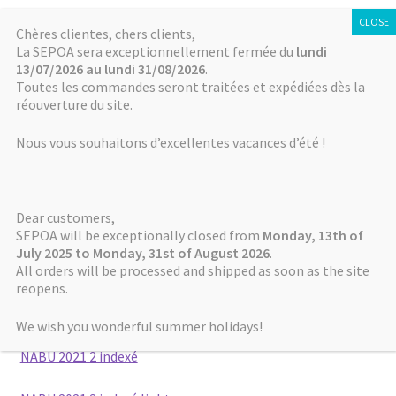
SÉPOA
Aller
Aller
Chères clientes, chers clients,
Menu
La SEPOA sera exceptionnellement fermée du
lundi
à
au
13/07/2026 au lundi 31/08/2026
.
la
contenu
Accueil
Toutes les commandes seront traitées et expédiées dès la
navigation
réouverture du site.
Accueil
NABU
NABU 2021
Actualités
Nous vous souhaitons d’excellentes vacances d’été !
NABU 2021
NABU
Dear customers,
Mémoires de NABU
NABU 2021 1 indexé light
SEPOA will be exceptionally closed from
Monday, 13th of
July 2025 to Monday, 31st of August 2026
.
All orders will be processed and shipped as soon as the site
Autres séries
NABU 2021 1 indexé
reopens.
NABU 2021 2 indexé light
Boutique / Online Store
We wish you wonderful summer holidays!
NABU 2021 2 indexé
Comment payer ? How to pay?