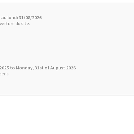
 au lundi 31/08/2026
.
Boutique / Online Store
Comment payer ? How to pay?
Conta
erture du site.
Mémoires de NABU
MTT
NABU
 2025 to Monday, 31st of August 2026
.
pens.