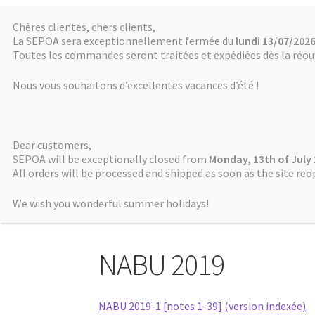
Chères clientes, chers clients,
SÉPOA
Aller
Aller
La SEPOA sera exceptionnellement fermée du
lundi 13/07/2026
à
au
Toutes les commandes seront traitées et expédiées dès la réouv
Société pour l’étude du Proche-Orient
la
contenu
ancien
Nous vous souhaitons d’excellentes vacances d’été !
navigation
Accueil
Actualités
Cahiers de NABU
Dear customers,
SEPOA will be exceptionally closed from
Monday, 13th of July
All orders will be processed and shipped as soon as the site reo
Accueil
NABU
NABU 2019
We wish you wonderful summer holidays!
NABU 2019
NABU 2019-1 [notes 1-39] (version indexée)