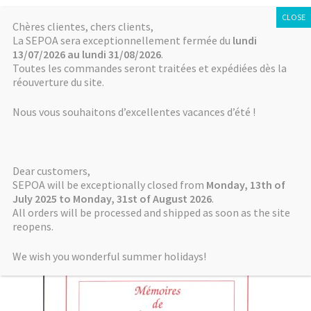
SÉPOA
Aller
Aller
Chères clientes, chers clients,
Menu
La SEPOA sera exceptionnellement fermée du
lundi
à
au
13/07/2026 au lundi 31/08/2026
.
la
contenu
Accueil
Toutes les commandes seront traitées et expédiées dès la
navigation
réouverture du site.
Accueil
Produits identifiés “2015”
Actualités
Nous vous souhaitons d’excellentes vacances d’été !
2015
NABU
Dear customers,
Mémoires de NABU
SEPOA will be exceptionally closed from
Monday, 13th of
July 2025 to Monday, 31st of August 2026
.
Voici le seul résultat
All orders will be processed and shipped as soon as the site
Autres séries
reopens.
Boutique / Online Store
We wish you wonderful summer holidays!
Comment payer ? How to pay?