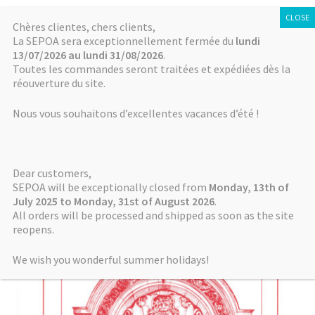
SÉPOA
Aller
Aller
Chères clientes, chers clients,
Menu
La SEPOA sera exceptionnellement fermée du
lundi
à
au
13/07/2026 au lundi 31/08/2026
.
la
contenu
Accueil
Toutes les commandes seront traitées et expédiées dès la
navigation
réouverture du site.
Accueil
Livres
2014. Mémoires de NABU 16
Actualités
Nous vous souhaitons d’excellentes vacances d’été !
NABU
Dear customers,
Mémoires de NABU
SEPOA will be exceptionally closed from
Monday, 13th of
July 2025 to Monday, 31st of August 2026
.
All orders will be processed and shipped as soon as the site
Autres séries
reopens.
Boutique / Online Store
We wish you wonderful summer holidays!
Comment payer ? How to pay?