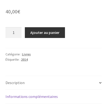
40,00
€
quantité
Ajouter au panier
de
2014.
Mémoires
de
Catégorie :
Livres
Étiquette :
2014
NABU
16
Description
Informations complémentaires